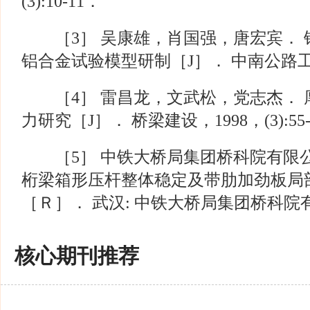
(3):10-11．
［3］ 吴康雄，肖国强，唐宏宾． 
铝合金试验模型研制［J］． 中南公路工程，2
［4］ 雷昌龙，文武松，党志杰． 
力研究［J］． 桥梁建设，1998，(3):55-
［5］ 中铁大桥局集团桥科院有限公
桁梁箱形压杆整体稳定及带肋加劲板局
［Ｒ］． 武汉: 中铁大桥局集团桥科院有
核心期刊推荐